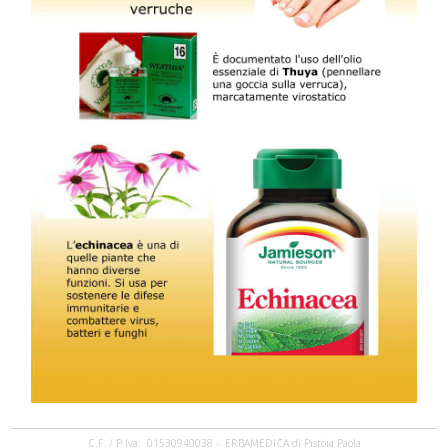
C.F. / P.Iva: 01530940038 - ERBAMEDICA di Pistoia Paola