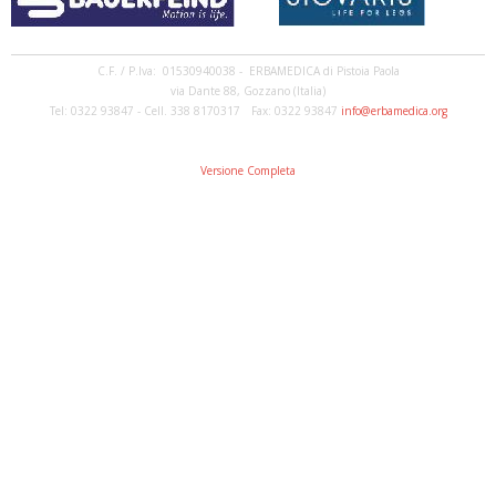
C.F. / P.Iva: 01530940038 - ERBAMEDICA di Pistoia Paola
via Dante 88, Gozzano (Italia)
Tel: 0322 93847 - Cell. 338 8170317 Fax: 0322 93847
info@erbamedica.org
Versione Completa