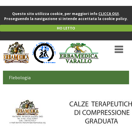
Questo sito utilizza cookie, per maggiori info
CLICCA QUI
.
Proseguendo la navigazione si intende accettata la cookie policy.
HO LETTO
Flebologia